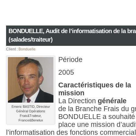
BONDUELLE, Audit de l’informatisation de la bra
(salades/traiteur)
Client :
Bonduelle
Période
2005
Caractéristiques de la
mission
La Direction
générale
Emeric BASTID, Directeur
de la Branche Frais du 
Général Opérations
BONDUELLE a souhaité 
Frais&Traiteur,
France&Benelux
place une mission d’audi
l’informatisation des fonctions commercia