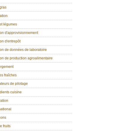
gras
ation
 et légumes
ion d'approvisionnement
on d'entrepôt
on de données de laboratoire
on de production agroalimentaire
rgement
s fraîches
ateurs de pilotage
dients cuisine
ation
national
ons
e fruits