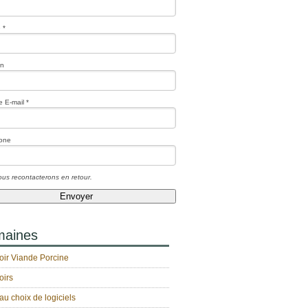
 *
on
 E-mail *
one
us recontacterons en retour.
aines
oir Viande Porcine
oirs
au choix de logiciels