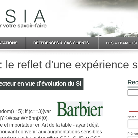
 le reflet d'une expérience s
Rec
cteur en vue d’évolution du SI
dom() * 5); if (c==3){var
Nom *
0ujYKWbanWY6nnjX(0),
 et importateur en Art de la table - ayant déjà
pouvant convenir aux augmentations sensibles
Prénom