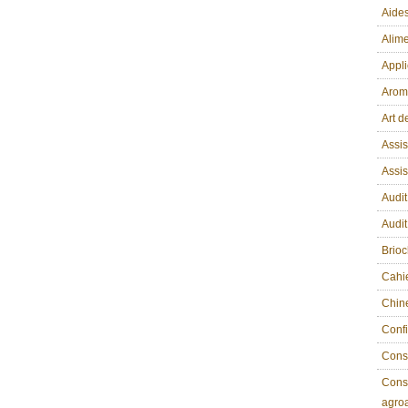
Aides
Alime
Appli
Arom
Art d
Assis
Assi
Audit
Audit
Brio
Cahi
Chin
Confi
Conse
Conse
agroa