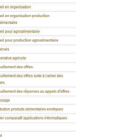
il en organisation
il en organisation production
limentaire
il pour agroalimentaire
il pour production agroalimentaire
erves
rative agricole
illement des offres
illement des offres suite à cahier des
ges.
illement des réponses au appels d'offres
ssage
ibution produits alimentaires exotiques
er comparatif applications informatiques
rt