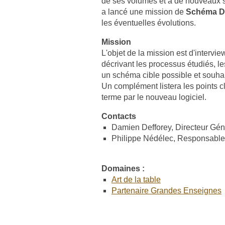
de ses volumes et à de nouveaux s
a lancé une mission de
Schéma Di
les éventuelles évolutions.
Mission
L'objet de la mission est d'intervie
décrivant les processus étudiés, le
un schéma cible possible et souhai
Un complément listera les points c
terme par le nouveau logiciel.
Contacts
Damien Defforey, Directeur Gén
Philippe Nédélec, Responsable 
Domaines :
Art de la table
Partenaire Grandes Enseignes