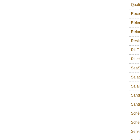
Quali
Recet
Référ
Refon
Resta
RHF
Rille
Saa
Sala
Sala
Sand
Sant
Sché
Schém
Serv