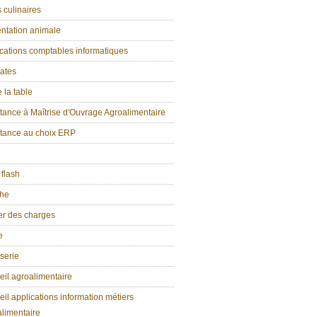
 culinaires
ntation animale
cations comptables informatiques
ates
e la table
tance à Maîtrise d'Ouvrage Agroalimentaire
stance au choix ERP
 flash
che
er des charges
e
serie
il agroalimentaire
il applications information métiers
limentaire