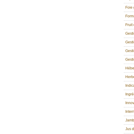
Foie 
Form
Fruit
Gest
Gesti
Gesti
Gesti
Hébe
Herbe
Indic
Ingré
Innov
Inter
Jamb
Jus d