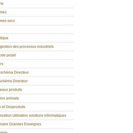
rie
umes
mes secs
tique
estion des processus industriels
ode projet
rs
 schéma Directeur
 schéma Directeur
eaux produits
tion animale
 et Ovoproduits
isation utilisation solutions informatiques
enaire Grandes Enseignes
serie