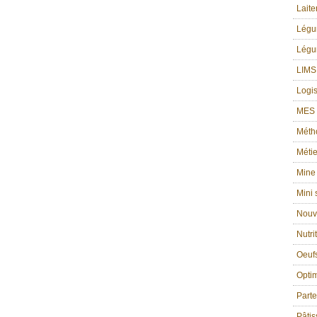
Laite
Lég
Légu
LIMS
Logis
MES g
Méth
Métie
Mine
Mini
Nouv
Nutri
Oeufs
Optim
Part
Pâtis