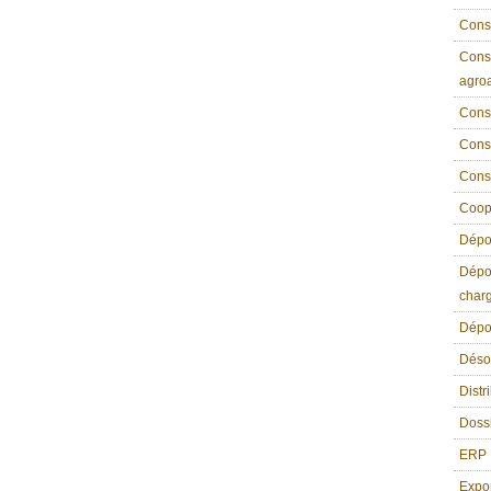
Conse
Conse
agroa
Conse
Conse
Cons
Coope
Dépou
Dépou
char
Dépou
Déso
Distr
Dossi
ERP
Expo