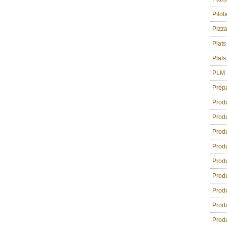
Pilot
Pizz
Plats
Plats
PLM
Prép
Prod
Produ
Produ
Produ
Produ
Produ
Produ
Produ
Produ