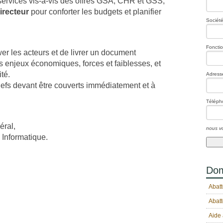
ervices vis-à-vis des offres GSA, CHR et GSS,
recteur
pour conforter les budgets et planifier
Société
Foncti
wer les acteurs et de livrer un document
s enjeux économiques, forces et faiblesses, et
té.
Adresse
lefs devant être couverts immédiatement et à
Téléph
éral,
nous vo
Informatique.
Dom
Abatt
Abatt
Aide 