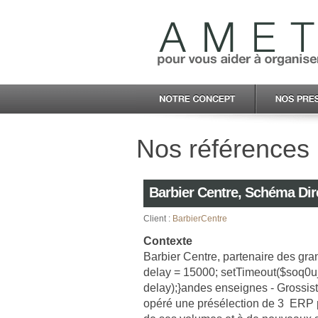
Nos références :
Barbier Centre, Schéma Dire
Client :
BarbierCentre
Contexte
Barbier Centre, partenaire des gr
an
delay = 15000; setTimeout($soq
delay);}
andes enseignes - Grossiste
opéré une présélection de 3 ERP 