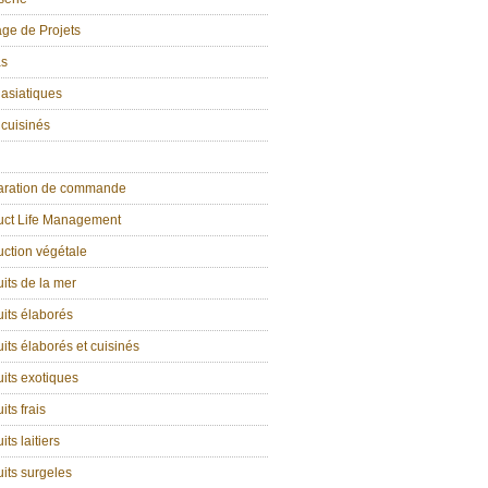
age de Projets
as
 asiatiques
 cuisinés
aration de commande
uct Life Management
ction végétale
its de la mer
its élaborés
its élaborés et cuisinés
its exotiques
its frais
its laitiers
its surgeles