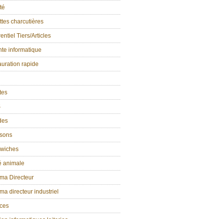
té
tes charcutières
entiel Tiers/Articles
te informatique
uration rapide
ttes
S
des
isons
wiches
é animale
ma Directeur
a directeur industriel
ices