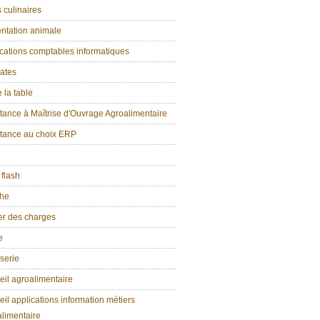
 culinaires
ntation animale
cations comptables informatiques
ates
e la table
tance à Maîtrise d'Ouvrage Agroalimentaire
stance au choix ERP
 flash
che
er des charges
e
serie
il agroalimentaire
il applications information métiers
limentaire