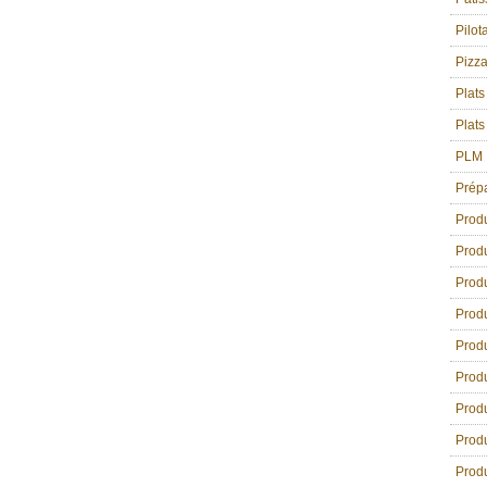
Pilot
Pizz
Plats
Plats
PLM
Prép
Prod
Produ
Produ
Produ
Produ
Produ
Produ
Produ
Produ