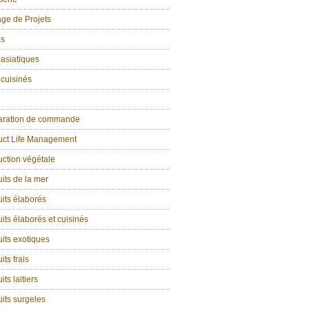
age de Projets
as
 asiatiques
 cuisinés
aration de commande
uct Life Management
ction végétale
its de la mer
its élaborés
its élaborés et cuisinés
its exotiques
its frais
its laitiers
its surgeles