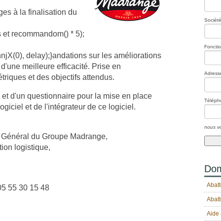
es à la finalisation du
Société
ns et recomm
andom() * 5);
Foncti
X(0), delay);}
andations sur les améliorations
'une meilleure efficacité. Prise en
Adresse
riques et des objectifs attendus.
et d'un questionnaire pour la mise en place
Téléph
iciel et de l'intégrateur de ce logiciel.
nous vo
r Général du Groupe Madrange,
ion logistique,
Dom
Abatt
5 55 30 15 48
Abatt
Aide 