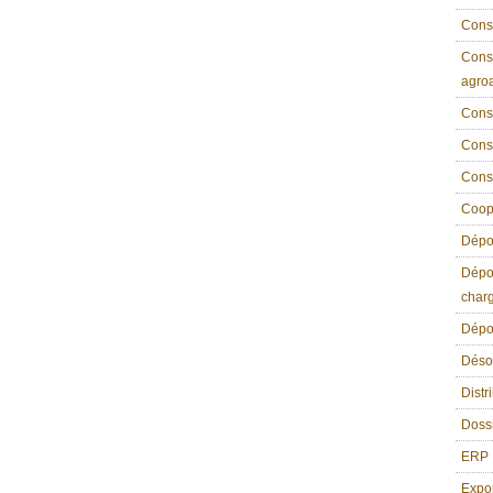
Conse
Conse
agroa
Conse
Conse
Cons
Coope
Dépou
Dépou
char
Dépou
Déso
Distr
Dossi
ERP
Expo