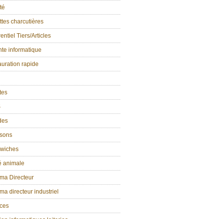
té
tes charcutières
entiel Tiers/Articles
te informatique
uration rapide
ttes
S
des
isons
wiches
é animale
ma Directeur
a directeur industriel
ices