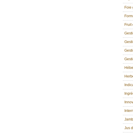
Foie 
Form
Fruit
Gest
Gesti
Gesti
Gesti
Hébe
Herbe
Indic
Ingré
Innov
Inter
Jamb
Jus d