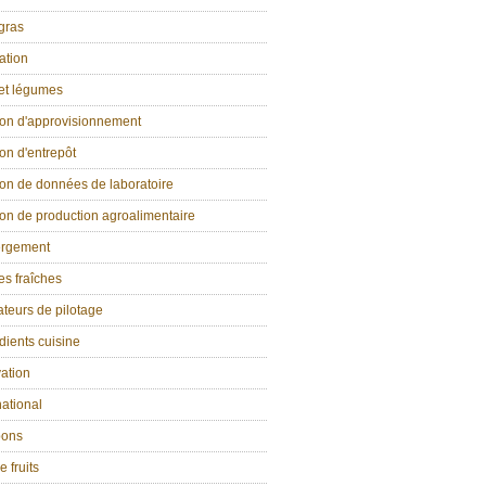
gras
ation
 et légumes
ion d'approvisionnement
on d'entrepôt
on de données de laboratoire
on de production agroalimentaire
rgement
s fraîches
ateurs de pilotage
dients cuisine
ation
national
ons
e fruits