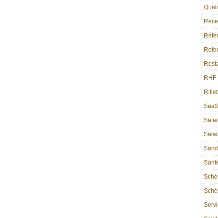
Quali
Recet
Référ
Refon
Resta
RHF
Rille
Saa
Sala
Sala
Sand
Sant
Sché
Schém
Serv