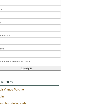
 *
on
 E-mail *
one
us recontacterons en retour.
aines
oir Viande Porcine
oirs
au choix de logiciels