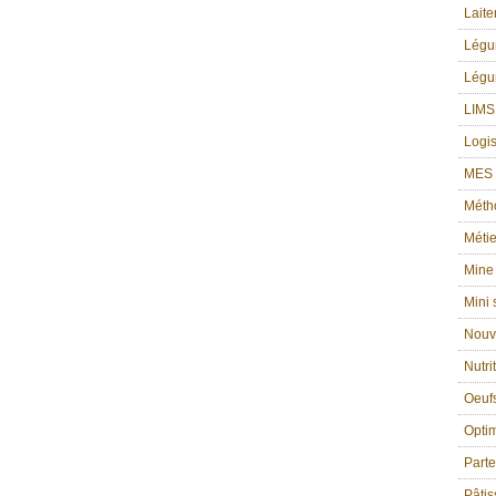
Laite
Lég
Légu
LIMS
Logis
MES g
Méth
Métie
Mine
Mini
Nouv
Nutri
Oeufs
Optim
Part
Pâtis