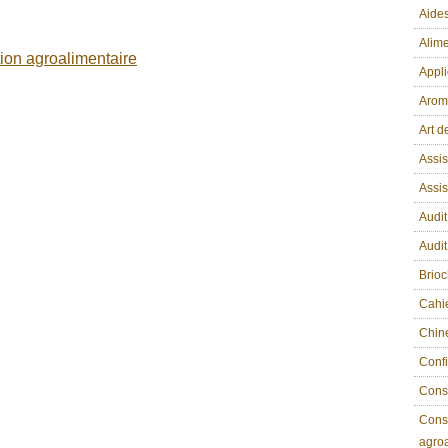
Aides
Alime
ion agroalimentaire
Appli
Arom
Art d
Assis
Assi
Audit
Audit
Brio
Cahi
Chin
Confi
Conse
Conse
agroa