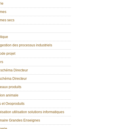
rie
umes
mes secs
tique
estion des processus industriels
ode projet
rs
 schéma Directeur
 schéma Directeur
eaux produits
tion animale
 et Ovoproduits
isation utilisation solutions informatiques
enaire Grandes Enseignes
serie