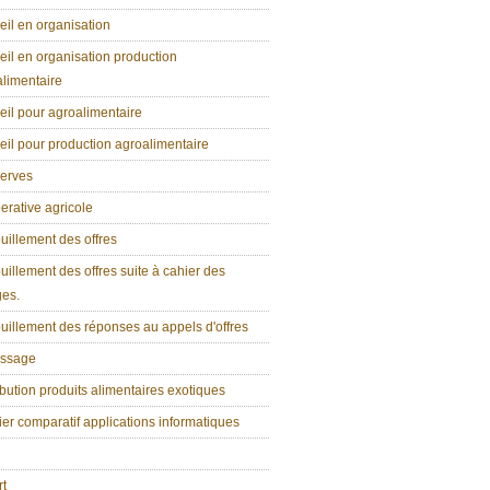
il en organisation
il en organisation production
limentaire
il pour agroalimentaire
il pour production agroalimentaire
erves
rative agricole
illement des offres
illement des offres suite à cahier des
ges.
illement des réponses au appels d'offres
ssage
ibution produits alimentaires exotiques
er comparatif applications informatiques
rt