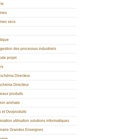
rie
umes
mes secs
tique
estion des processus industriels
ode projet
rs
 schéma Directeur
 schéma Directeur
eaux produits
tion animale
 et Ovoproduits
isation utilisation solutions informatiques
enaire Grandes Enseignes
serie