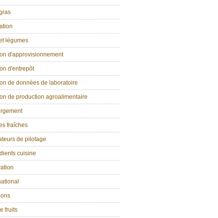
gras
ation
 et légumes
ion d'approvisionnement
on d'entrepôt
on de données de laboratoire
on de production agroalimentaire
rgement
s fraîches
ateurs de pilotage
dients cuisine
ation
national
ons
e fruits