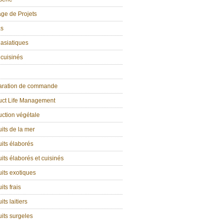
age de Projets
as
 asiatiques
 cuisinés
aration de commande
uct Life Management
ction végétale
its de la mer
its élaborés
its élaborés et cuisinés
its exotiques
its frais
its laitiers
its surgeles