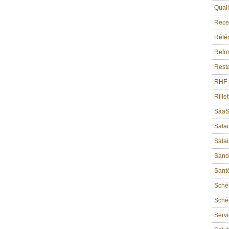
Quali
Recet
Référ
Refon
Resta
RHF
Rille
Saa
Sala
Sala
Sand
Sant
Sché
Schém
Serv