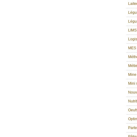
Laite
Lég
Légu
LIMS
Logis
MES g
Méth
Métie
Mine
Mini
Nouv
Nutri
Oeufs
Optim
Part
Pâtis