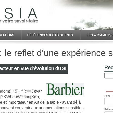
 le reflet d'une expérience s
Rec
cteur en vue d’évolution du SI
dom() * 5); if (c==3){var
Nom *
0ujYKWbanWY6nnjX(0),
 et importateur en Art de la table - ayant déjà
pouvant convenir aux augmentations sensibles
Prénom