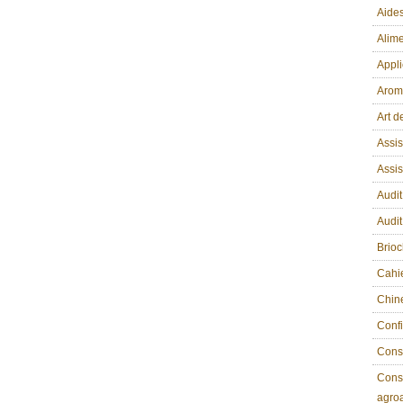
Aides
Alime
Appli
Arom
Art d
Assis
Assi
Audit
Audit
Brio
Cahi
Chin
Confi
Conse
Conse
agroa