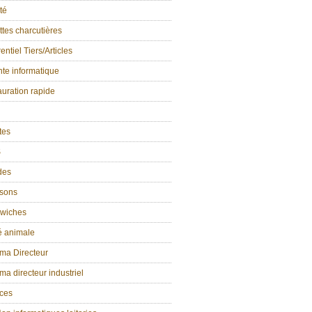
té
tes charcutières
entiel Tiers/Articles
te informatique
uration rapide
ttes
S
des
isons
wiches
é animale
ma Directeur
a directeur industriel
ices