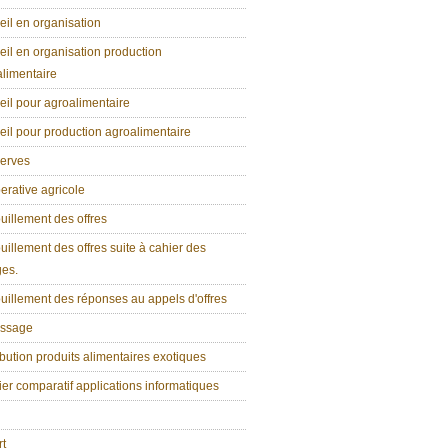
il en organisation
il en organisation production
limentaire
il pour agroalimentaire
il pour production agroalimentaire
erves
rative agricole
illement des offres
illement des offres suite à cahier des
ges.
illement des réponses au appels d'offres
ssage
ibution produits alimentaires exotiques
er comparatif applications informatiques
rt