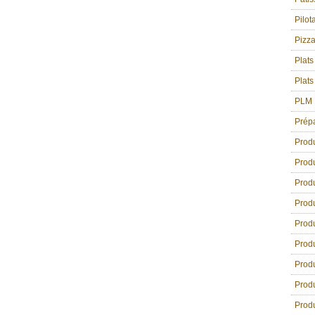
Pilot
Pizz
Plats
Plats
PLM
Prép
Prod
Produ
Produ
Produ
Produ
Produ
Produ
Produ
Produ