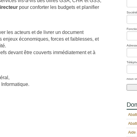
ervices vis-à-vis des offres GSA, CHR et GSS,
recteur
pour conforter les budgets et planifier
Société
Foncti
wer les acteurs et de livrer un document
s enjeux économiques, forces et faiblesses, et
té.
Adresse
lefs devant être couverts immédiatement et à
Téléph
éral,
nous vo
Informatique.
Dom
Abatt
Abatt
Aide 