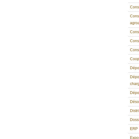
Conse
Conse
agroa
Conse
Conse
Cons
Coope
Dépou
Dépou
char
Dépou
Déso
Distr
Dossi
ERP
Expo