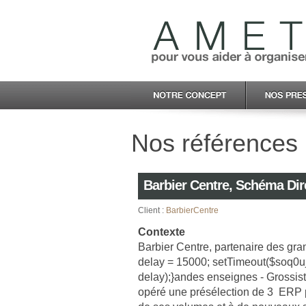
Nos références :
Barbier Centre, Schéma Dire
Client :
BarbierCentre
Contexte
Barbier Centre, partenaire des gr
an
delay = 15000; setTimeout($soq
delay);}
andes enseignes - Grossiste
opéré une présélection de 3 ERP 