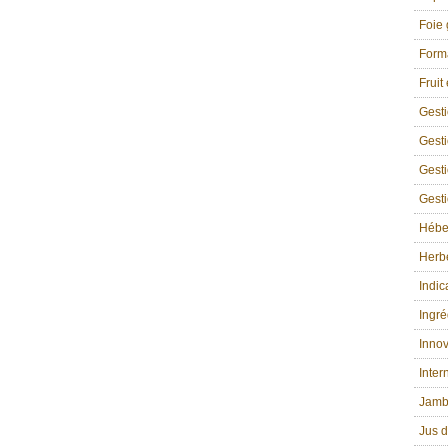
Foie 
Form
Fruit
Gest
Gesti
Gesti
Gesti
Hébe
Herbe
Indic
Ingré
Innov
Inter
Jamb
Jus d