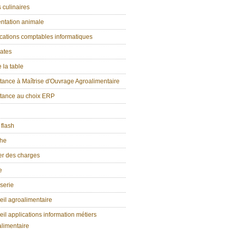
 culinaires
ntation animale
cations comptables informatiques
ates
e la table
tance à Maîtrise d'Ouvrage Agroalimentaire
stance au choix ERP
 flash
che
er des charges
e
serie
il agroalimentaire
il applications information métiers
limentaire