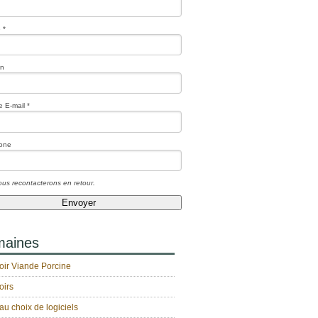
 *
on
 E-mail *
one
us recontacterons en retour.
aines
oir Viande Porcine
oirs
au choix de logiciels