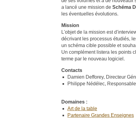
de ses volumes et à de nouveaux s
a lancé une mission de
Schéma Di
les éventuelles évolutions.
Mission
L'objet de la mission est d'intervie
décrivant les processus étudiés, le
un schéma cible possible et souhai
Un complément listera les points c
terme par le nouveau logiciel.
Contacts
Damien Defforey, Directeur Gén
Philippe Nédélec, Responsable 
Domaines :
Art de la table
Partenaire Grandes Enseignes