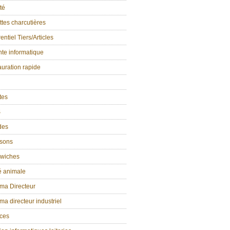
té
tes charcutières
entiel Tiers/Articles
te informatique
uration rapide
ttes
S
des
isons
wiches
é animale
ma Directeur
a directeur industriel
ices