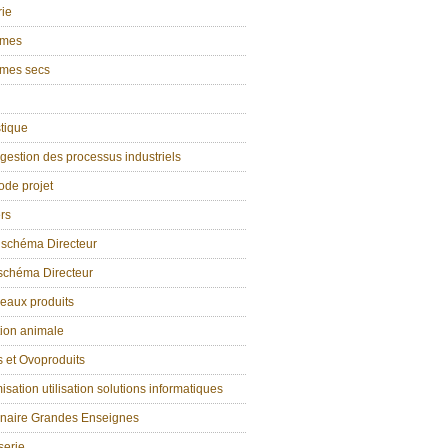
rie
umes
mes secs
tique
estion des processus industriels
ode projet
rs
 schéma Directeur
 schéma Directeur
eaux produits
tion animale
 et Ovoproduits
isation utilisation solutions informatiques
enaire Grandes Enseignes
serie