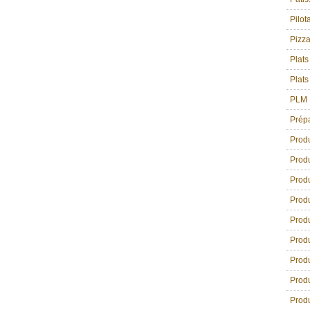
Pilot
Pizz
Plats
Plats
PLM
Prép
Prod
Produ
Produ
Produ
Produ
Produ
Produ
Produ
Produ