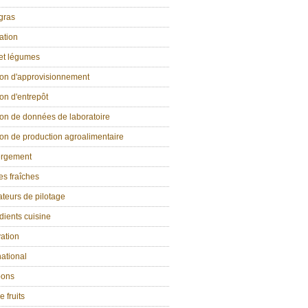
gras
ation
 et légumes
ion d'approvisionnement
on d'entrepôt
on de données de laboratoire
on de production agroalimentaire
rgement
s fraîches
ateurs de pilotage
dients cuisine
ation
national
ons
e fruits