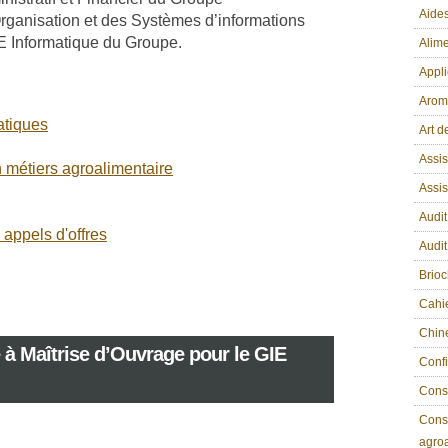
Aides
Organisation et des Systèmes d’informations
E Informatique du Groupe.
Alime
Appli
Arom
atiques
Art d
Assis
n métiers agroalimentaire
Assi
Audit
appels d'offres
Audit
Brio
Cahi
Chin
à Maîtrise d’Ouvrage pour le GIE
Confi
Conse
Conse
agroa