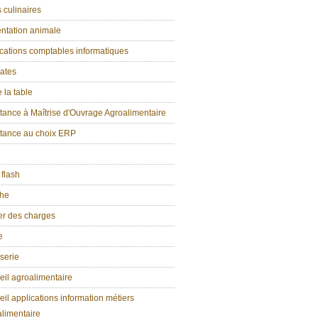
 culinaires
ntation animale
cations comptables informatiques
ates
e la table
tance à Maîtrise d'Ouvrage Agroalimentaire
stance au choix ERP
 flash
che
er des charges
e
serie
il agroalimentaire
il applications information métiers
limentaire