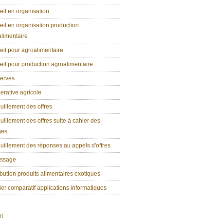
il en organisation
il en organisation production
limentaire
il pour agroalimentaire
il pour production agroalimentaire
erves
rative agricole
illement des offres
illement des offres suite à cahier des
ges.
illement des réponses au appels d'offres
ssage
ibution produits alimentaires exotiques
er comparatif applications informatiques
rt