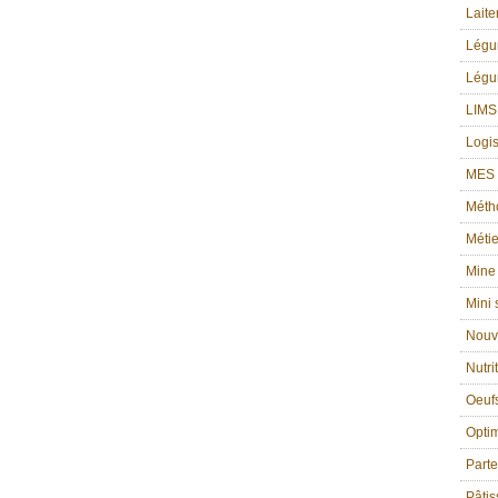
Laite
Lég
Légu
LIMS
Logis
MES g
Méth
Métie
Mine
Mini
Nouv
Nutri
Oeufs
Optim
Part
Pâtis