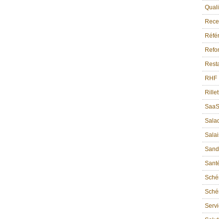
Quali
Recet
Référ
Refon
Resta
RHF
Rille
Saa
Sala
Sala
Sand
Sant
Sché
Schém
Serv