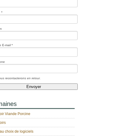
 *
on
 E-mail *
one
us recontacterons en retour.
aines
oir Viande Porcine
oirs
au choix de logiciels