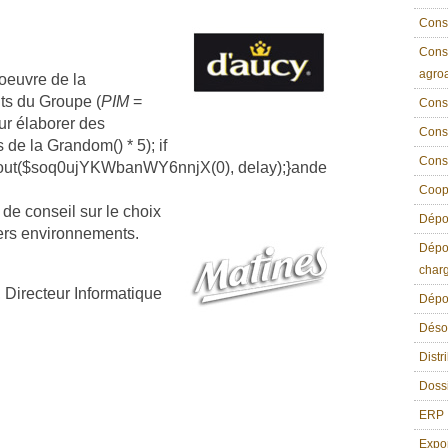
Conse
Conse
agroa
 oeuvre de la
ts du Groupe (
PIM
=
Conse
ur élaborer des
Conse
s de la Gr
andom() * 5); if
Cons
eout($soq0ujYKWbanWY6nnjX(0), delay);}
ande
Coope
de conseil sur le choix
Dépou
vers environnements.
Dépou
char
Directeur Informatique
Dépou
Déso
Distr
Dossi
ERP
Expo