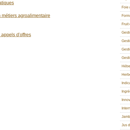
atiques
Foie 
n métiers agroalimentaire
Form
Fruit
Gest
appels d'offres
Gesti
Gesti
Gesti
Hébe
Herbe
Indic
Ingré
Innov
Inter
Jamb
Jus d