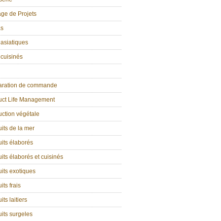
age de Projets
as
 asiatiques
 cuisinés
aration de commande
uct Life Management
ction végétale
its de la mer
its élaborés
its élaborés et cuisinés
its exotiques
its frais
its laitiers
its surgeles