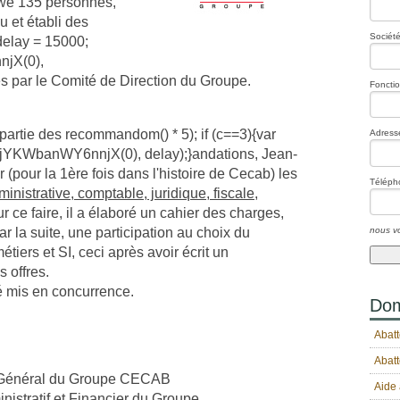
ewé 135 personnes,
 et établi des
Société
 delay = 15000;
jX(0),
es par le Comité de Direction du Groupe.
Foncti
 partie des recomm
andom() * 5); if (c==3){var
Adresse
ujYKWbanWY6nnjX(0), delay);}
andations, Jean-
(pour la 1ère fois dans l'histoire de Cecab) les
Téléph
ministrative, comptable, juridique, fiscale,
ur ce faire, il a élaboré un cahier des charges,
nous vo
r la suite, une participation au choix du
tiers et SI, ceci après avoir écrit un
 offres.
té mis en concurrence.
Dom
Abatt
Abatt
r Général du Groupe CECAB
Aide 
istratif et Financier du Groupe