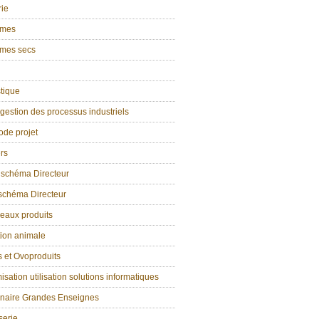
rie
umes
mes secs
tique
estion des processus industriels
ode projet
rs
 schéma Directeur
 schéma Directeur
eaux produits
tion animale
 et Ovoproduits
isation utilisation solutions informatiques
enaire Grandes Enseignes
serie