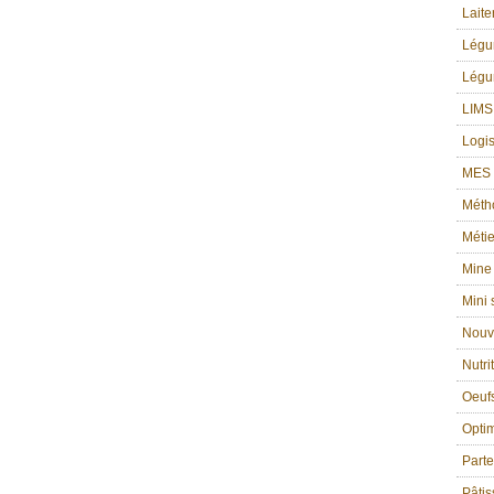
Laite
Lég
Légu
LIMS
Logis
MES g
Méth
Métie
Mine
Mini
Nouv
Nutri
Oeufs
Optim
Part
Pâtis