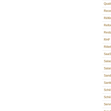
Quali
Recet
Référ
Refon
Resta
RHF
Rille
Saa
Sala
Sala
Sand
Sant
Sché
Schém
Serv